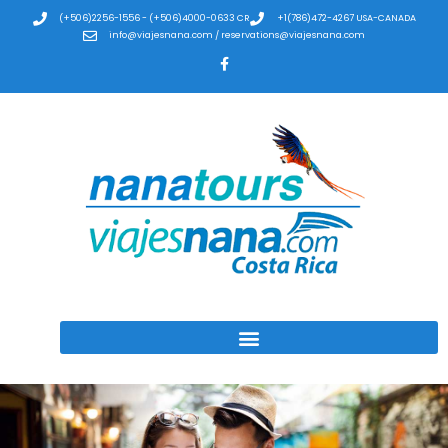
(+506)2256-1556 - (+506)4000-0633 CR
+1(786)472-4267 USA-CANADA
info@viajesnana.com / reservations@viajesnana.com