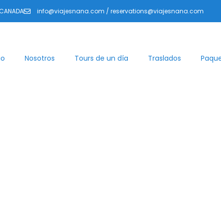
-CANADA
info@viajesnana.com / reservations@viajesnana.com
io
Nosotros
Tours de un día
Traslados
Paqu
Valle de Orosi /
Lankester