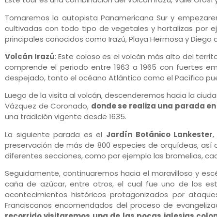
Tomaremos la autopista Panamericana Sur y empezare
cultivadas con todo tipo de vegetales y hortalizas por ej
principales conocidos como Irazú, Playa Hermosa y Diego d
Volcán Irazú
: Este coloso es el volcán más alto del terri
comprende el periodo entre 1963 a 1965 con fuertes em
despejado, tanto el océano Atlántico como el Pacífico p
Luego de la visita al volcán, descenderemos hacia la ciud
Vázquez de Coronado,
donde se realiza una parada en 
una tradición vigente desde 1635.
La siguiente parada es el
Jardín Botánico Lankester
,
preservación de más de 800 especies de orquídeas, así c
diferentes secciones, como por ejemplo las bromelias, cact
Seguidamente, continuaremos hacia el maravilloso y es
caña de azúcar, entre otros, el cual fue uno de los es
acontecimientos históricos protagonizados por ataque
Franciscanos encomendados del proceso de evangelizaci
recorrido visitaremos una de las pocas iglesias col