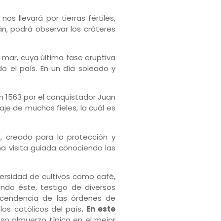
os llevará por tierras fértiles,
án, podrá observar los cráteres
l mar, cuya última fase eruptiva
 el país. En un día soleado y
n 1563 por el conquistador Juan
naje de muchos fieles, la cuál es
a, creado para la protección y
a visita guiada conociendo las
rsidad de cultivos como café,
endo éste, testigo de diversos
ascendencia de las órdenes de
os católicos del país
. En este
oso almuerzo típico en el mejor