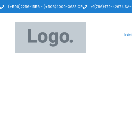
(+506)2256-1556 - (+506)4000-0633 CR
+1(786)472-4267 USA
Inic
Volcán Irazú / 