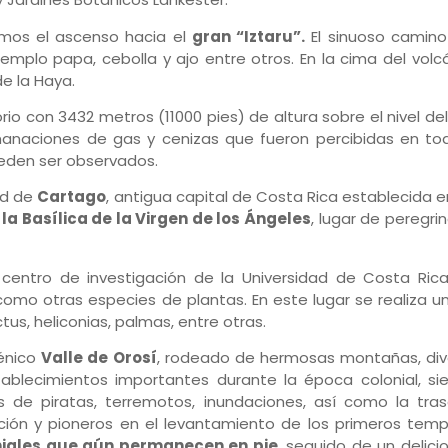
mos el ascenso hacia el
gran “Iztaru”.
El sinuoso camino n
emplo papa, cebolla y ajo entre otros. En la cima del volc
e la Haya.
torio con 3432 metros (11000 pies) de altura sobre el nivel de
anaciones de gas y cenizas que fueron percibidas en todo
ueden ser observados.
ad de
Cartago
, antigua capital de Costa Rica establecida e
la Basílica de la Virgen de los Ángeles
, lugar de peregri
 centro de investigación de la Universidad de Costa Ric
omo otras especies de plantas. En este lugar se realiza un
us, heliconias, palmas, entre otras.
cénico
Valle de Orosí
, rodeado de hermosas montañas, dive
tablecimientos importantes durante la época colonial, si
s de piratas, terremotos, inundaciones, así como la tr
ón y pioneros en el levantamiento de los primeros templ
oniales que aún permanecen en pie
, seguido de un delici