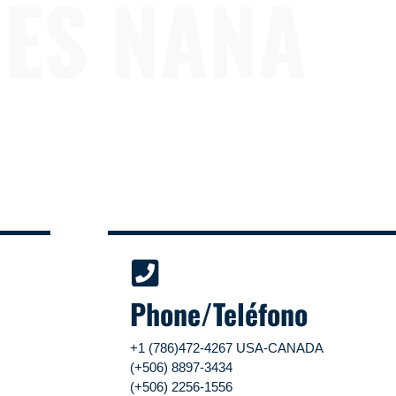
JES NANA
our new page.
We will be online soon.
 nueva página. Pronto estaremos en el aire
Phone/Teléfono
+1 (786)472-4267 USA-CANADA
(+506) 8897-3434
(+506) 2256-1556