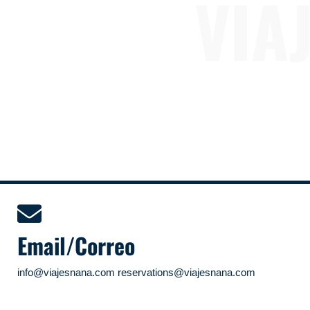
VIA
We are renovating 
Estamos renovando nuestra
Email/Correo
info@viajesnana.com reservations@viajesnana.com