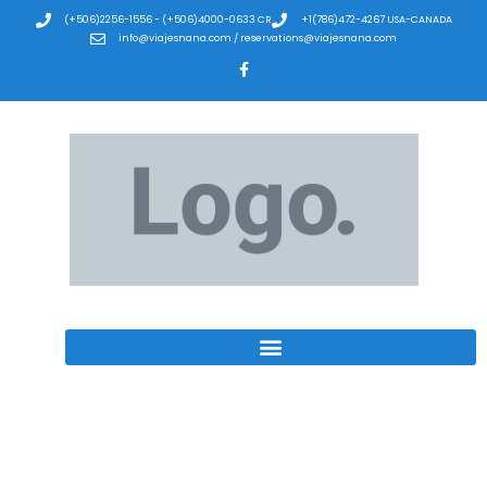
(+506)2256-1556 - (+506)4000-0633 CR
+1(786)472-4267 USA-CANADA
info@viajesnana.com / reservations@viajesnana.com